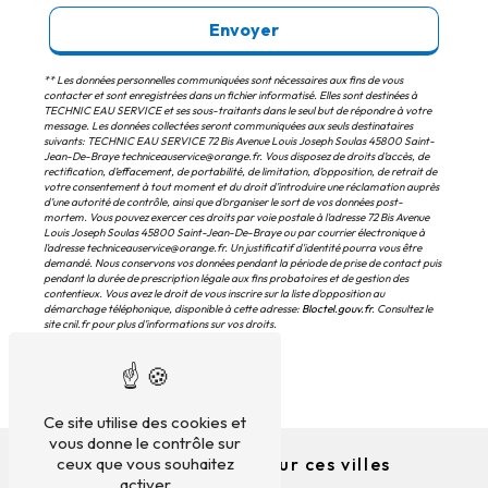
Envoyer
** Les données personnelles communiquées sont nécessaires aux fins de vous
contacter et sont enregistrées dans un fichier informatisé. Elles sont destinées à
TECHNIC EAU SERVICE et ses sous-traitants dans le seul but de répondre à votre
message. Les données collectées seront communiquées aux seuls destinataires
suivants: TECHNIC EAU SERVICE 72 Bis Avenue Louis Joseph Soulas 45800 Saint-
Jean-De-Braye techniceauservice@orange.fr. Vous disposez de droits d’accès, de
rectification, d’effacement, de portabilité, de limitation, d’opposition, de retrait de
votre consentement à tout moment et du droit d’introduire une réclamation auprès
d’une autorité de contrôle, ainsi que d’organiser le sort de vos données post-
mortem. Vous pouvez exercer ces droits par voie postale à l'adresse 72 Bis Avenue
Louis Joseph Soulas 45800 Saint-Jean-De-Braye ou par courrier électronique à
l'adresse techniceauservice@orange.fr. Un justificatif d'identité pourra vous être
demandé. Nous conservons vos données pendant la période de prise de contact puis
pendant la durée de prescription légale aux fins probatoires et de gestion des
contentieux. Vous avez le droit de vous inscrire sur la liste d'opposition au
démarchage téléphonique, disponible à cette adresse:
Bloctel.gouv.fr
. Consultez le
site cnil.fr pour plus d’informations sur vos droits.
Ce site utilise des cookies et
vous donne le contrôle sur
Nous intervenons sur ces villes
ceux que vous souhaitez
activer