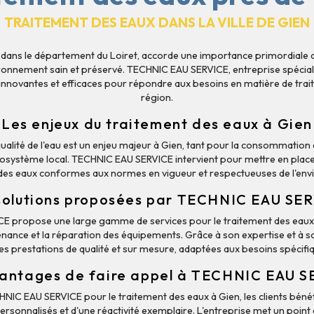
TRAITEMENT DES EAUX DANS LA VILLE DE GIEN
uée dans le département du Loiret, accorde une importance primordiale 
ronnement sain et préservé. TECHNIC EAU SERVICE, entreprise spécia
innovantes et efficaces pour répondre aux besoins en matière de trai
région.
Les enjeux du traitement des eaux à Gien
qualité de l'eau est un enjeu majeur à Gien, tant pour la consommation
écosystème local. TECHNIC EAU SERVICE intervient pour mettre en place 
des eaux conformes aux normes en vigueur et respectueuses de l'en
solutions proposées par TECHNIC EAU SE
E propose une large gamme de services pour le traitement des eaux
intenance et la réparation des équipements. Grâce à son expertise et à 
des prestations de qualité et sur mesure, adaptées aux besoins spécifiq
antages de faire appel à TECHNIC EAU 
HNIC EAU SERVICE pour le traitement des eaux à Gien, les clients bénéf
personnalisés et d'une réactivité exemplaire. L'entreprise met un point