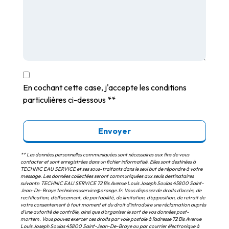
En cochant cette case, j'accepte les conditions
particulières ci-dessous **
Envoyer
** Les données personnelles communiquées sont nécessaires aux fins de vous
contacter et sont enregistrées dans un fichier informatisé. Elles sont destinées à
TECHNIC EAU SERVICE et ses sous-traitants dans le seul but de répondre à votre
message. Les données collectées seront communiquées aux seuls destinataires
suivants: TECHNIC EAU SERVICE 72 Bis Avenue Louis Joseph Soulas 45800 Saint-
Jean-De-Braye techniceauservice@orange.fr. Vous disposez de droits d’accès, de
rectification, d’effacement, de portabilité, de limitation, d’opposition, de retrait de
votre consentement à tout moment et du droit d’introduire une réclamation auprès
d’une autorité de contrôle, ainsi que d’organiser le sort de vos données post-
mortem. Vous pouvez exercer ces droits par voie postale à l'adresse 72 Bis Avenue
Louis Joseph Soulas 45800 Saint-Jean-De-Braye ou par courrier électronique à