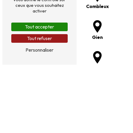
ceux que vous souhaitez
Boigny-sur-Bionne
Combleux
activer
Tout accepter
Rebréchien
Gien
Tout refuser
Personnaliser
Semoy
Loury
Ormes
Fleury-les-Aubrais
Ingré
Saint-Denis-en-Val