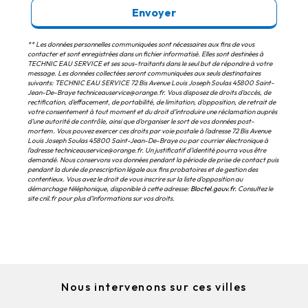
Envoyer
** Les données personnelles communiquées sont nécessaires aux fins de vous
contacter et sont enregistrées dans un fichier informatisé. Elles sont destinées à
TECHNIC EAU SERVICE et ses sous-traitants dans le seul but de répondre à votre
message. Les données collectées seront communiquées aux seuls destinataires
suivants: TECHNIC EAU SERVICE 72 Bis Avenue Louis Joseph Soulas 45800 Saint-
Jean-De-Braye techniceauservice@orange.fr. Vous disposez de droits d’accès, de
rectification, d’effacement, de portabilité, de limitation, d’opposition, de retrait de
votre consentement à tout moment et du droit d’introduire une réclamation auprès
d’une autorité de contrôle, ainsi que d’organiser le sort de vos données post-
mortem. Vous pouvez exercer ces droits par voie postale à l'adresse 72 Bis Avenue
Louis Joseph Soulas 45800 Saint-Jean-De-Braye ou par courrier électronique à
l'adresse techniceauservice@orange.fr. Un justificatif d'identité pourra vous être
demandé. Nous conservons vos données pendant la période de prise de contact puis
pendant la durée de prescription légale aux fins probatoires et de gestion des
contentieux. Vous avez le droit de vous inscrire sur la liste d'opposition au
démarchage téléphonique, disponible à cette adresse:
Bloctel.gouv.fr
. Consultez le
site cnil.fr pour plus d’informations sur vos droits.
Nous intervenons sur ces villes