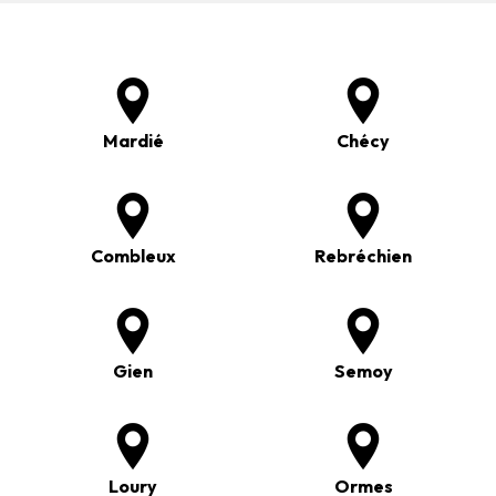
Mardié
Chécy
Combleux
Rebréchien
Gien
Semoy
Loury
Ormes