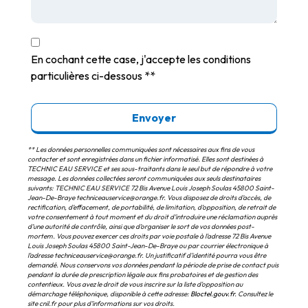
En cochant cette case, j'accepte les conditions
particulières ci-dessous **
Envoyer
** Les données personnelles communiquées sont nécessaires aux fins de vous
contacter et sont enregistrées dans un fichier informatisé. Elles sont destinées à
TECHNIC EAU SERVICE et ses sous-traitants dans le seul but de répondre à votre
message. Les données collectées seront communiquées aux seuls destinataires
suivants: TECHNIC EAU SERVICE 72 Bis Avenue Louis Joseph Soulas 45800 Saint-
Jean-De-Braye techniceauservice@orange.fr. Vous disposez de droits d’accès, de
rectification, d’effacement, de portabilité, de limitation, d’opposition, de retrait de
votre consentement à tout moment et du droit d’introduire une réclamation auprès
d’une autorité de contrôle, ainsi que d’organiser le sort de vos données post-
mortem. Vous pouvez exercer ces droits par voie postale à l'adresse 72 Bis Avenue
Louis Joseph Soulas 45800 Saint-Jean-De-Braye ou par courrier électronique à
l'adresse techniceauservice@orange.fr. Un justificatif d'identité pourra vous être
demandé. Nous conservons vos données pendant la période de prise de contact puis
pendant la durée de prescription légale aux fins probatoires et de gestion des
contentieux. Vous avez le droit de vous inscrire sur la liste d'opposition au
démarchage téléphonique, disponible à cette adresse:
Bloctel.gouv.fr
. Consultez le
site cnil.fr pour plus d’informations sur vos droits.